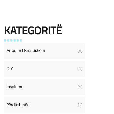
o Dhomën
KATEGORITË
Arredim i Brendshëm
[6]
DIY
[0]
Inspirime
[6]
Përditshmëri
[2]