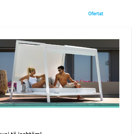
Brandet
Të Rejat
Blog
Ofertat
Vizualiz
tuaj të jashtëm!