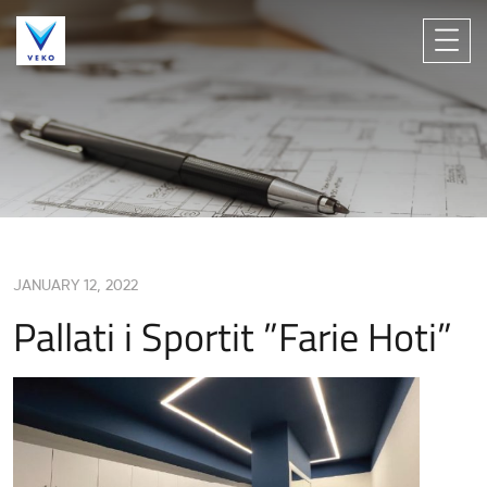
JANUARY 12, 2022
Pallati i Sportit ”Farie Hoti”