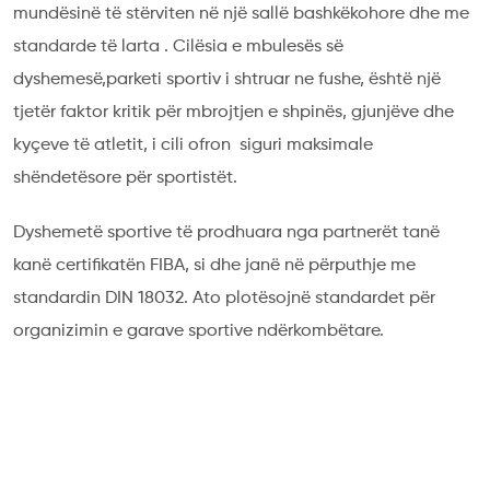
mundësinë të stërviten në një sallë bashkëkohore dhe me
standarde të larta . Cilësia e mbulesës së
dyshemesë,parketi sportiv i shtruar ne fushe, është një
tjetër faktor kritik për mbrojtjen e shpinës, gjunjëve dhe
kyçeve të atletit, i cili ofron siguri maksimale
shëndetësore për sportistët.
Dyshemetë sportive të prodhuara nga partnerët tanë
kanë certifikatën FIBA, si dhe janë në përputhje me
standardin DIN 18032. Ato plotësojnë standardet për
organizimin e garave sportive ndërkombëtare.