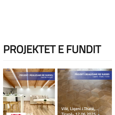
PROJEKTET E FUNDIT
Vilë, Liqeni i Thatë,
Vila në Himarë
Tiranë- 12.06.2025