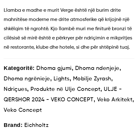
Llamba e madhe e murit Verge është një burim drite
mahnitëse moderne me drite atmosferike që krijojnë një
shkëlqim të ngrohtë. Kjo llambë muri me finiturë bronzi të
cilësisë së mirë është e përkryer për ndriçimin e mikpritjes
në restorante, klube dhe hotele, si dhe për shtëpinë tuaj.
Kategoritë:
,
,
Dhoma gjumi
Dhoma ndenjeje
,
,
,
Dhoma ngrënieje
Lights
Mobilje Zyrash
,
,
Ndriçues
Produkte në Ulje Concept
ULJE -
,
,
QERSHOR 2024 - VEKO CONCEPT
Veko Arkitekt
Veko Concept
Brand:
Eichholtz