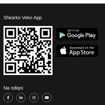
Shkarko Veko App
Na ndiqni