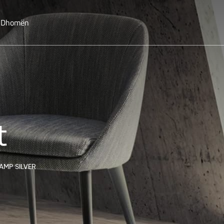
o Dhomën
t
AMP SILVER