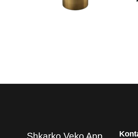
Side Table Tatler Brass
Kont
Shkarko Veko App