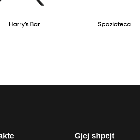
Harry’s Bar
Spazioteca
akte
Gjej shpejt