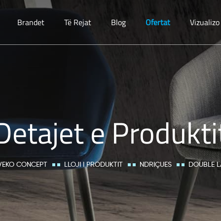
Brandet
Të Rejat
Blog
Ofertat
Vizualiz
Detajet e Produkti
VEKO CONCEPT
LLOJI I PRODUKTIT
NDRIÇUES
DOUBLE L