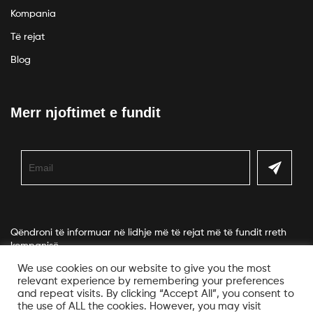
Kompania
Të rejat
Blog
Merr njoftimet e fundit
Qëndroni të informuar në lidhje më të rejat më të fundit rreth
kompanisë.
We use cookies on our website to give you the most
relevant experience by remembering your preferences
and repeat visits. By clicking “Accept All”, you consent to
the use of ALL the cookies. However, you may visit