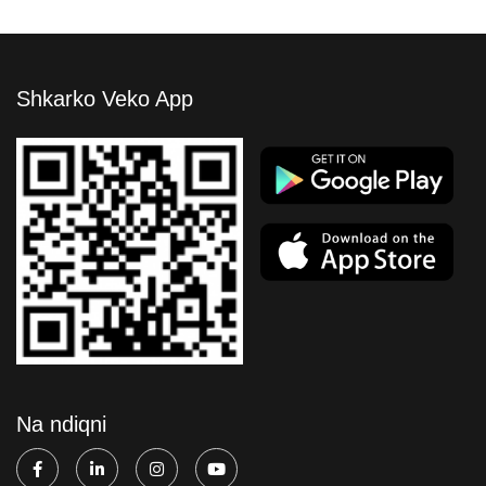
Shkarko Veko App
Na ndiqni