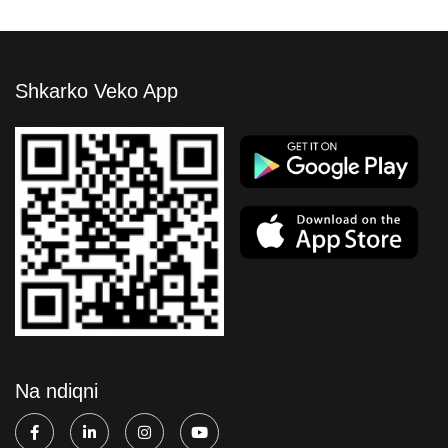
Shkarko Veko App
Na ndiqni