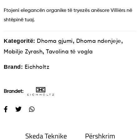
Ftojeni elegancën organike të tryezës anësore Villièrs në
shtëpinë tuaj.
Kategoritë:
,
,
Dhoma gjumi
Dhoma ndenjeje
,
Mobilje Zyrash
Tavolina të vogla
Brand:
Eichholtz
Brandet:
Skeda Teknike
Përshkrim