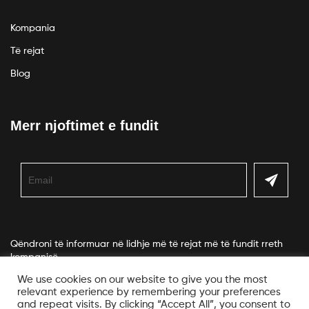
Kompania
Të rejat
Blog
Merr njoftimet e fundit
Qëndroni të informuar në lidhje më të rejat më të fundit rreth
kompanisë.
We use cookies on our website to give you the most
relevant experience by remembering your preferences
and repeat visits. By clicking “Accept All”, you consent to