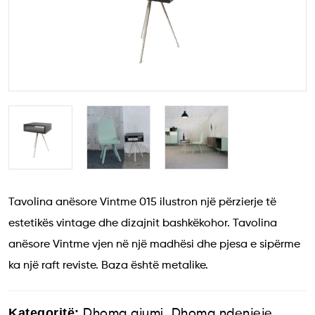
Tavolina anësore Vintme 015 ilustron një përzierje të
estetikës vintage dhe dizajnit bashkëkohor. Tavolina
anësore Vintme vjen në një madhësi dhe pjesa e sipërme
ka një raft reviste. Baza është metalike.
Kategoritë:
,
,
Dhoma gjumi
Dhoma ndenjeje