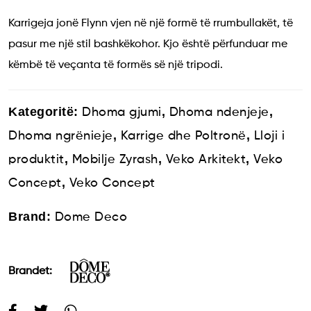
Karrigeja jonë Flynn vjen në një formë të rrumbullakët, të
pasur me një stil bashkëkohor. Kjo është përfunduar me
këmbë të veçanta të formës së një tripodi.
Kategoritë:
,
,
Dhoma gjumi
Dhoma ndenjeje
,
,
Dhoma ngrënieje
Karrige dhe Poltronë
Lloji i
,
,
,
produktit
Mobilje Zyrash
Veko Arkitekt
Veko
,
Concept
Veko Concept
Brand:
Dome Deco
Brandet: