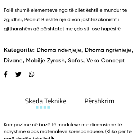
Falë shumë elementeve nga të cilët është e mundur të
zgjidhni, Peanut B është një divan jashtëzakonisht i
gjithanshëm që përshtatet me çdo stil ose hapësirë.
Kategoritë:
,
,
Dhoma ndenjeje
Dhoma ngrënieje
,
,
,
Divane
Mobilje Zyrash
Sofas
Veko Concept
Skeda Teknike
Përshkrim
Kompozime në bazë të moduleve me dimensione të
ndryshme sipas materialeve koresponduese.
(Kliko për të