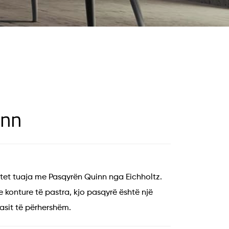
inn
et tuaja me Pasqyrën Quinn nga Eichholtz.
e konture të pastra, kjo pasqyrë është një
lasit të përhershëm.