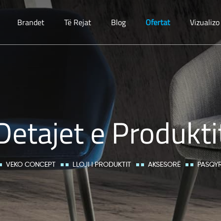
Brandet
Të Rejat
Blog
Ofertat
Vizualiz
Detajet e Produkti
VEKO CONCEPT
LLOJI I PRODUKTIT
AKSESORË
PASQYR