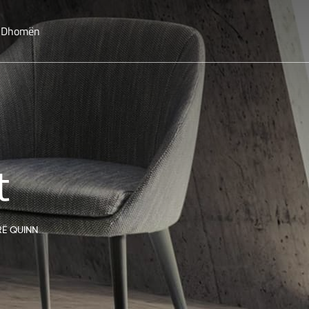
o Dhomën
t
Ë QUINN