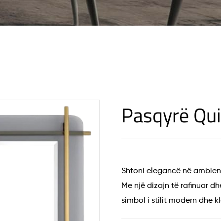
Pasqyrë Qu
Shtoni elegancë në ambient
Me një dizajn të rafinuar dh
simbol i stilit modern dhe k