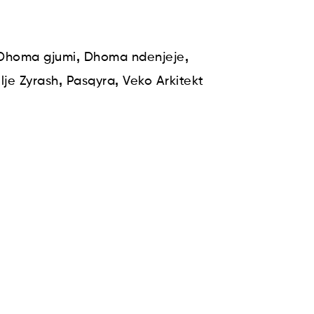
,
,
Dhoma gjumi
Dhoma ndenjeje
,
,
lje Zyrash
Pasqyra
Veko Arkitekt