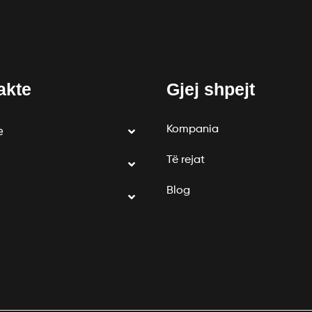
akte
Gjej shpejt
Kompania
e
Të rejat
Blog