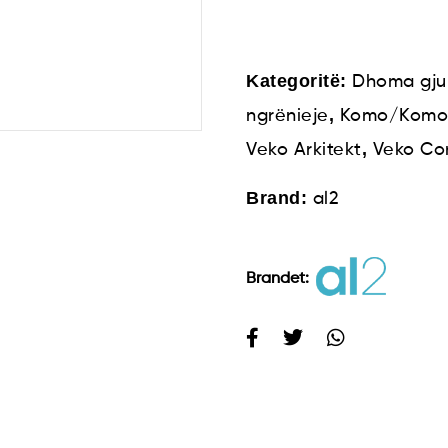
Kategoritë:
Dhoma gju
,
ngrënieje
Komo/Komo
,
Veko Arkitekt
Veko Co
Brand:
al2
Brandet: