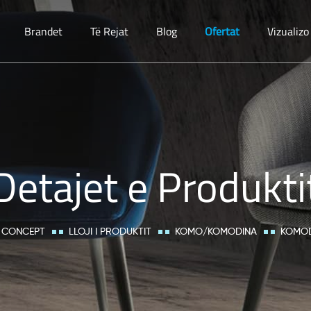
Brandet
Të Rejat
Blog
Ofertat
Vizualiz
Detajet e Produkti
 CONCEPT
LLOJI I PRODUKTIT
KOMO/KOMODINA
KOMO