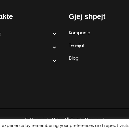
akte
Gjej shpejt
Kompania
e
Të rejat
Blog
© Copyright Veko. All Rights Reserved
t experience by remembering your preferences and repeat visits
Designed by
1UP LABS