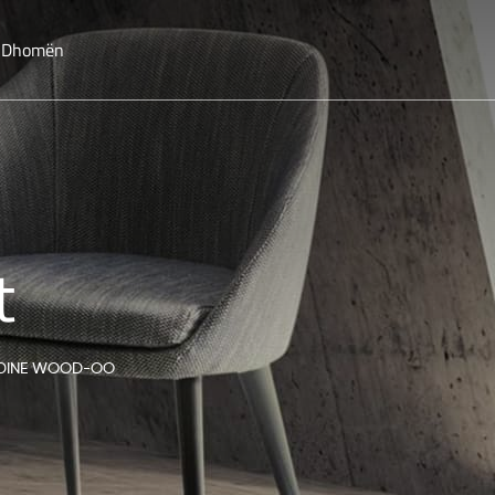
o Dhomën
t
DINE WOOD-OO