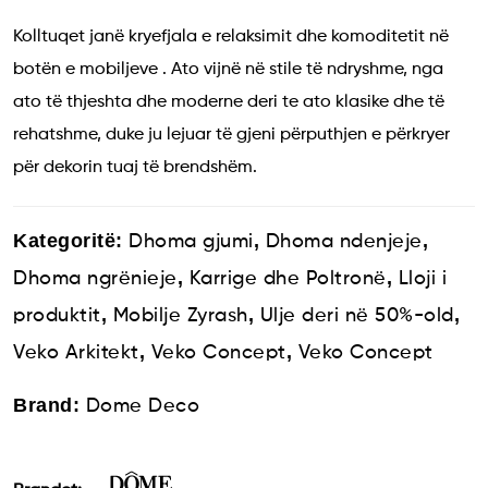
Kolltuqet janë kryefjala e relaksimit dhe komoditetit në
botën e mobiljeve . Ato vijnë në stile të ndryshme, nga
ato të thjeshta dhe moderne deri te ato klasike dhe të
rehatshme, duke ju lejuar të gjeni përputhjen e përkryer
për dekorin tuaj të brendshëm.
Kategoritë:
,
,
Dhoma gjumi
Dhoma ndenjeje
,
,
Dhoma ngrënieje
Karrige dhe Poltronë
Lloji i
,
,
,
produktit
Mobilje Zyrash
Ulje deri në 50%-old
,
,
Veko Arkitekt
Veko Concept
Veko Concept
Brand:
Dome Deco