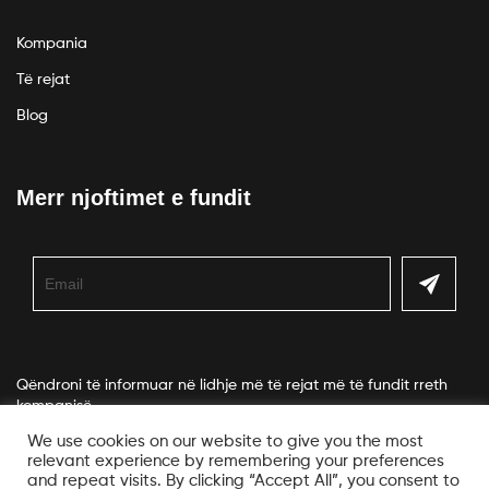
Kompania
Të rejat
Blog
Merr njoftimet e fundit
Qëndroni të informuar në lidhje më të rejat më të fundit rreth
kompanisë.
We use cookies on our website to give you the most
relevant experience by remembering your preferences
and repeat visits. By clicking “Accept All”, you consent to