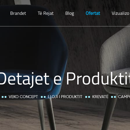
Brandet
Të Rejat
Blog
Ofertat
Vizualiz
Detajet e Produkti
VEKO CONCEPT
LLOJI I PRODUKTIT
KREVATË
CAMP