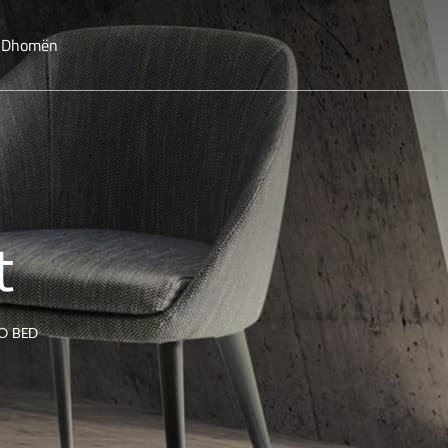
o Dhomën
t
O BED