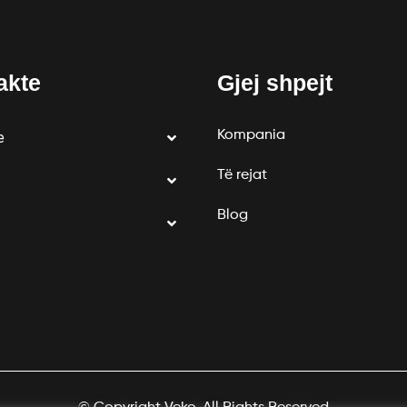
akte
Gjej shpejt
Kompania
e
Të rejat
Blog