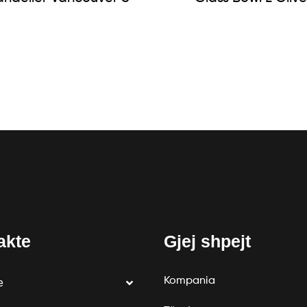
akte
Gjej shpejt
Kompania
e