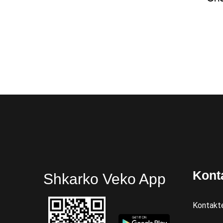
Setai Table Lamp
Kont
Shkarko Veko App
Kontakt