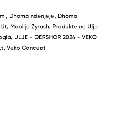
,
,
mi
Dhoma ndenjeje
Dhoma
,
,
tit
Mobilje Zyrash
Produkte në Ulje
,
vogla
ULJE - QERSHOR 2024 - VEKO
,
kt
Veko Concept