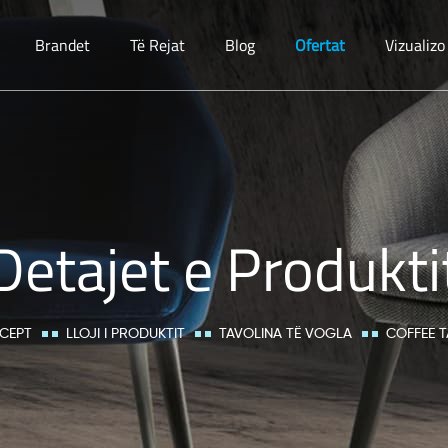
Brandet
Të Rejat
Blog
Ofertat
Vizualiz
Detajet e Produkti
CEPT
LLOJI I PRODUKTIT
TAVOLINA TË VOGLA
COFFEE 