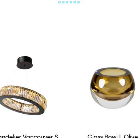
ndelier Vancouver S
Glass Bowl L Olive