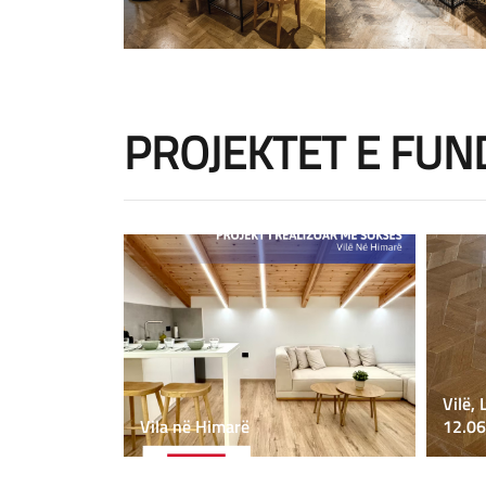
PROJEKTET E FUN
Vilë, 
Vila në Himarë
12.06