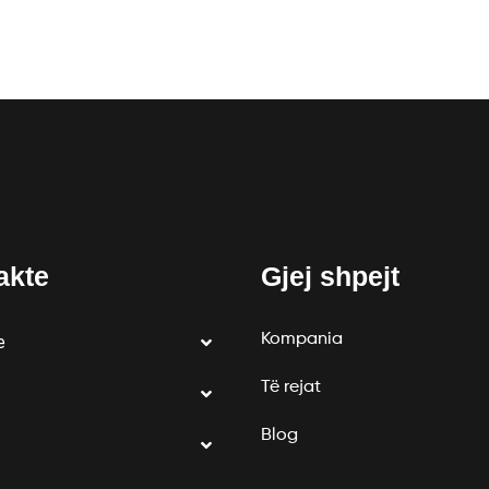
akte
Gjej shpejt
Kompania
e
Të rejat
Blog