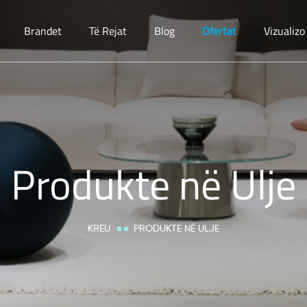
Brandet
Të Rejat
Blog
Ofertat
Vizualiz
Produkte në Ulje
KREU
PRODUKTE NË ULJE