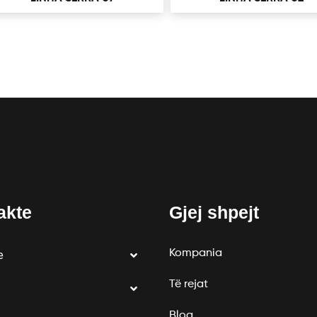
akte
Gjej shpejt
Kompania
e
Të rejat
Blog