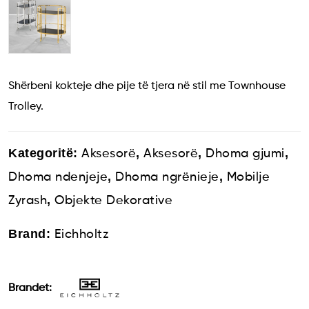
Shërbeni kokteje dhe pije të tjera në stil me Townhouse
Trolley.
Kategoritë:
,
,
,
Aksesorë
Aksesorë
Dhoma gjumi
,
,
Dhoma ndenjeje
Dhoma ngrënieje
Mobilje
,
Zyrash
Objekte Dekorative
Brand:
Eichholtz
Brandet: