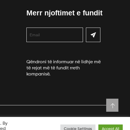
Merr njoftimet e fundit
Qëndroni të informuar në lidhje më
të rejat më të fundit rreth
kompanisë.
. By
led
Cookie Settings
Accept All