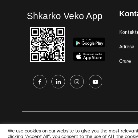
Kont
Shkarko Veko App
Kontakt
Adresa
Orare
We use cookies on our website to give you the most relevan
clicking “Accept All”, you consent to the use of ALL the cook