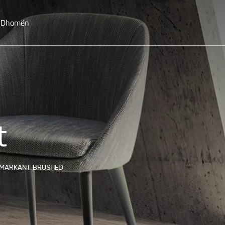
o Dhomën
t
MARKANT BRUSHED