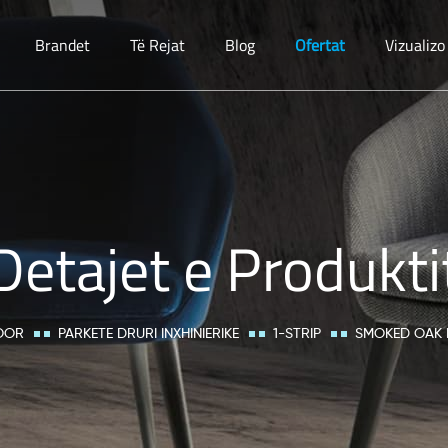
Brandet
Të Rejat
Blog
Ofertat
Vizualiz
Detajet e Produkti
OOR
PARKETE DRURI INXHINIERIKE
1-STRIP
SMOKED OAK 