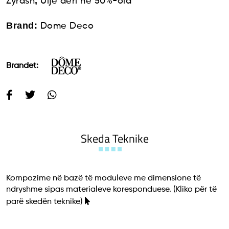
,
Zyrash
Ulje deri në 50%-old
Brand:
Dome Deco
Brandet:
Skeda Teknike
Kompozime në bazë të moduleve me dimensione të
ndryshme sipas materialeve koresponduese.
(Kliko për të
parë skedën teknike)