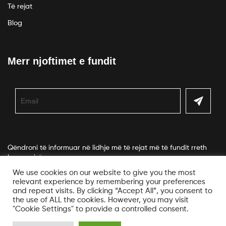
Të rejat
Blog
Merr njoftimet e fundit
Qëndroni të informuar në lidhje më të rejat më të fundit rreth
kompanisë.
We use cookies on our website to give you the most
relevant experience by remembering your preferences
and repeat visits. By clicking “Accept All”, you consent to
the use of ALL the cookies. However, you may visit
"Cookie Settings" to provide a controlled consent.
© Copyright Veko. All Rights Reserved