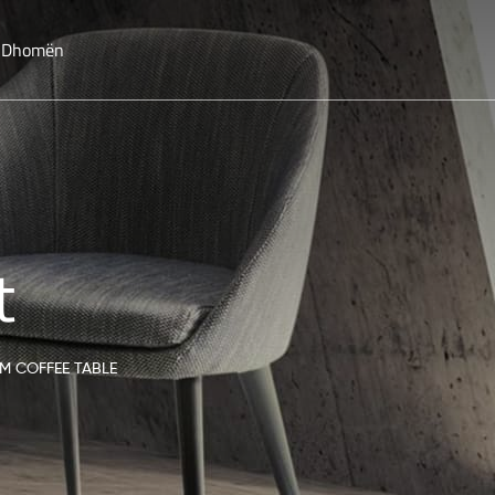
o Dhomën
t
M COFFEE TABLE