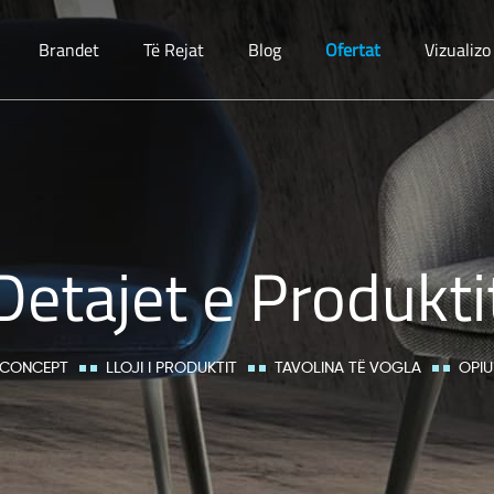
Brandet
Të Rejat
Blog
Ofertat
Vizualiz
Detajet e Produkti
 CONCEPT
LLOJI I PRODUKTIT
TAVOLINA TË VOGLA
OPIU