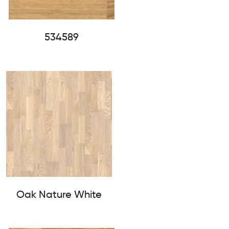
534589
Oak Nature White