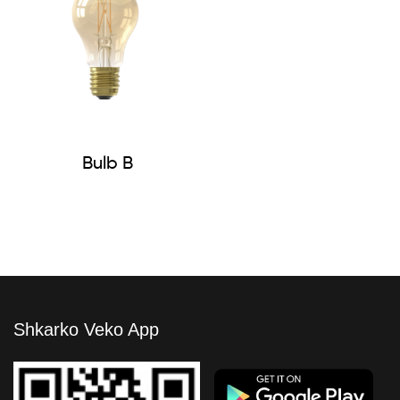
Bulb B
Shkarko Veko App