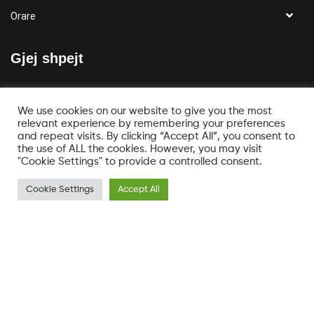
Orare
Gjej shpejt
Kompania
We use cookies on our website to give you the most
Të rejat
relevant experience by remembering your preferences
and repeat visits. By clicking “Accept All”, you consent to
Blog
the use of ALL the cookies. However, you may visit
"Cookie Settings" to provide a controlled consent.
Cookie Settings
Accept All
Merr njoftimet e fundit