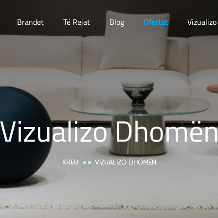
Brandet
Të Rejat
Blog
Ofertat
Vizualiz
Vizualizo Dhomë
KREU
VIZUALIZO DHOMËN