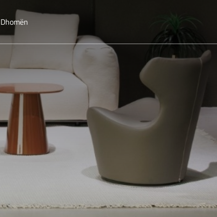
o Dhomën
n