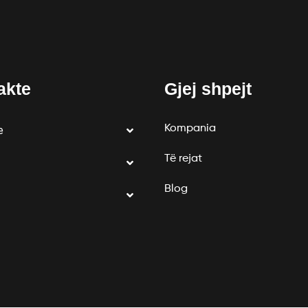
akte
Gjej shpejt
Kompania
e
Të rejat
Blog