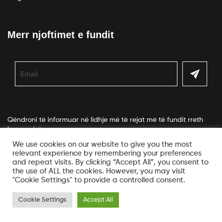
Merr njoftimet e fundit
Qëndroni të informuar në lidhje më të rejat më të fundit rreth
kompanisë.
We use cookies on our website to give you the most
relevant experience by remembering your preferences
and repeat visits. By clicking “Accept All”, you consent to
the use of ALL the cookies. However, you may visit
"Cookie Settings" to provide a controlled consent.
© Copyright Veko. All Rights Reserved
Designed by
1UP LABS
Cookie Settings
Accept All