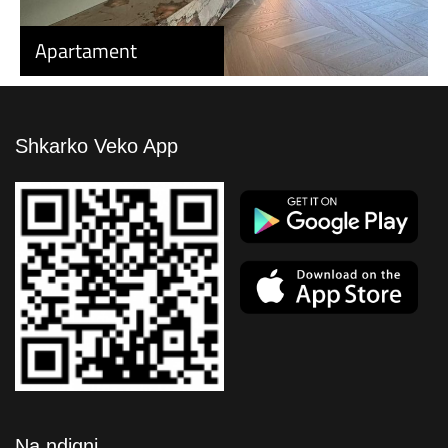
Apartament
Shkarko Veko App
Na ndiqni