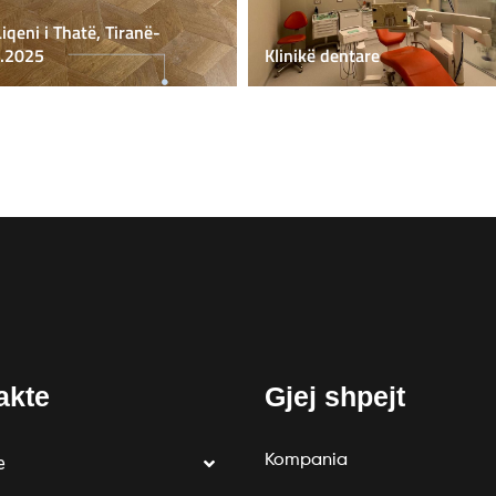
Liqeni i Thatë, Tiranë-
.2025
Klinikë dentare
akte
Gjej shpejt
Kompania
e