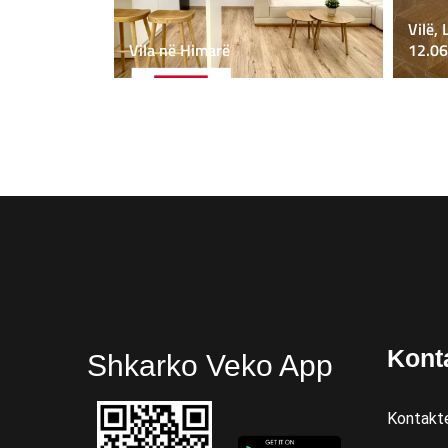
Vilë, 
Vila në Himarë
12.06
Kont
Shkarko Veko App
Kontakt