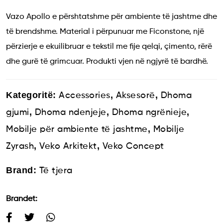
Vazo Apollo e përshtatshme për ambiente të jashtme dhe
të brendshme. Material i përpunuar me Ficonstone, një
përzierje e ekuilibruar e tekstil me fije qelqi, çimento, rërë
dhe gurë të grimcuar. Produkti vjen në ngjyrë të bardhë.
Kategoritë:
,
,
Accessories
Aksesorë
Dhoma
,
,
,
gjumi
Dhoma ndenjeje
Dhoma ngrënieje
,
Mobilje për ambiente të jashtme
Mobilje
,
,
Zyrash
Veko Arkitekt
Veko Concept
Brand:
Të tjera
Brandet: