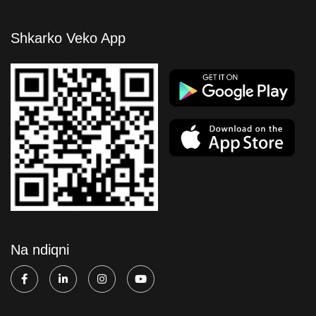
Shkarko Veko App
Na ndiqni