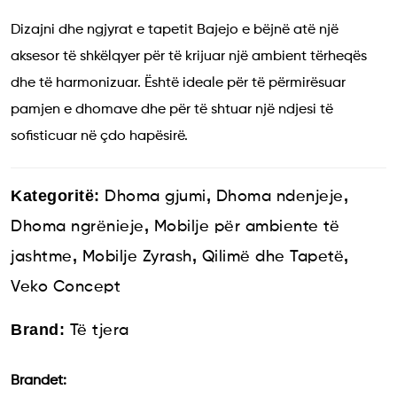
Dizajni dhe ngjyrat e tapetit Bajejo e bëjnë atë një
aksesor të shkëlqyer për të krijuar një ambient tërheqës
dhe të harmonizuar. Është ideale për të përmirësuar
pamjen e dhomave dhe për të shtuar një ndjesi të
sofisticuar në çdo hapësirë.
Kategoritë:
,
,
Dhoma gjumi
Dhoma ndenjeje
,
Dhoma ngrënieje
Mobilje për ambiente të
,
,
,
jashtme
Mobilje Zyrash
Qilimë dhe Tapetë
Veko Concept
Brand:
Të tjera
Brandet: