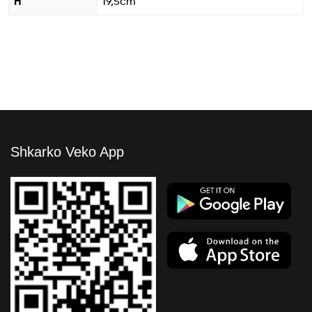
H
19,5cm
Shkarko Veko App