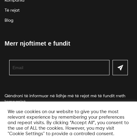
Kompania
Të rejat
Blog
Merr njoftimet e fundit
Qëndroni të informuar në lidhje më të rejat më të fundit rreth
kompanisë.
We use cookies on our website to give you the most
relevant experience by remembering your preferences
and repeat visits. By clicking “Accept All”, you consent to
the use of ALL the cookies. However, you may visit
"Cookie Settings" to provide a controlled consent.