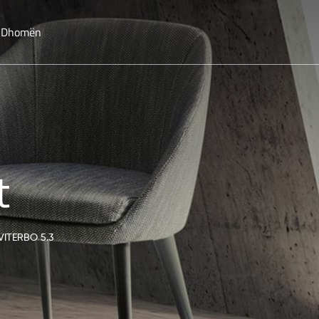
o Dhomën
t
VITERBO 5.3