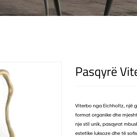
Pasqyrë Vit
Viterbo nga Eichholtz, nj
format organike dhe mjeshtë
nje stil unik, pasqyrat mbus
estetike luksoze dhe të sofis