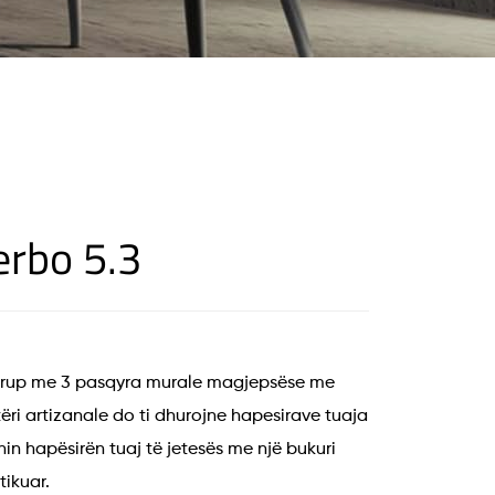
erbo 5.3
ë grup me 3 pasqyra murale magjepsëse me
ri artizanale do ti dhurojne hapesirave tuaja
hin hapësirën tuaj të jetesës me një bukuri
tikuar.