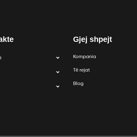
akte
Gjej shpejt
Kompania
e
Të rejat
Blog