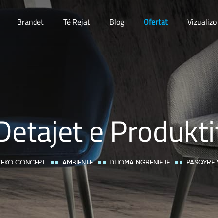
Brandet
Të Rejat
Blog
Ofertat
Vizualiz
Detajet e Produkti
VEKO CONCEPT
AMBIENTE
DHOMA NGRËNIEJE
PASQYRË 