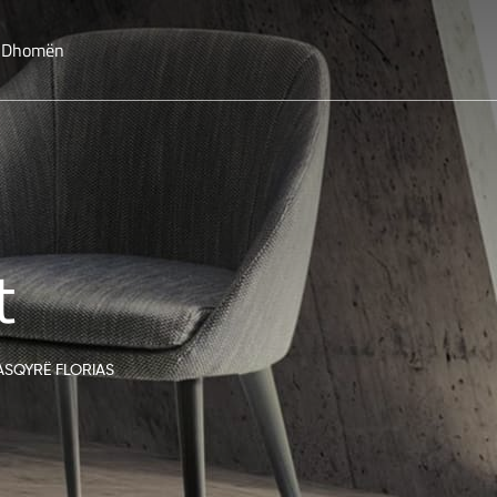
o Dhomën
t
ASQYRË FLORIAS