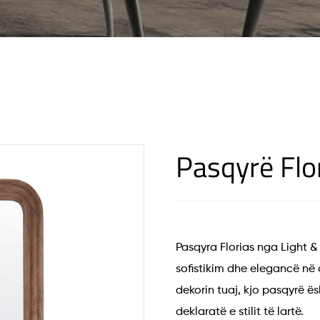
Pasqyrë Flo
Pasqyra Florias nga Light & 
sofistikim dhe elegancë në 
dekorin tuaj, kjo pasqyrë ë
deklaratë e stilit të lartë.