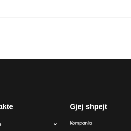
akte
Gjej shpejt
Kompania
e