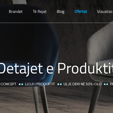
Brandet
Të Rejat
Blog
Ofertat
Vizualiz
Detajet e Produkti
 CONCEPT
LLOJI I PRODUKTIT
ULJE DERI NË 50%-OLD
P