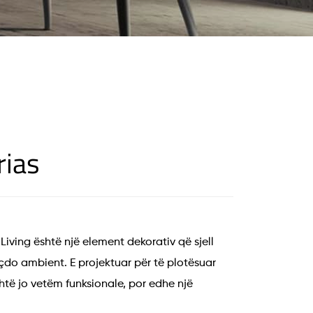
rias
Living është një element dekorativ që sjell
çdo ambient. E projektuar për të plotësuar
shtë jo vetëm funksionale, por edhe një