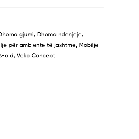
,
,
Dhoma gjumi
Dhoma ndenjeje
,
lje për ambiente të jashtme
Mobilje
,
%-old
Veko Concept