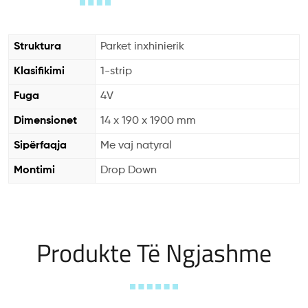
Struktura
Parket inxhinierik
Klasifikimi
1-strip
Fuga
4V
Dimensionet
14 x 190 x 1900 mm
Sipërfaqja
Me vaj natyral
Montimi
Drop Down
Produkte Të Ngjashme