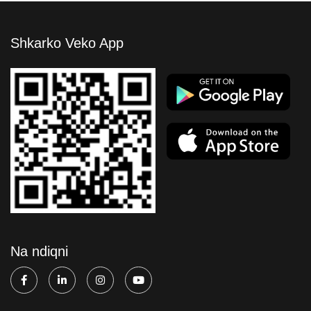
Shkarko Veko App
Na ndiqni