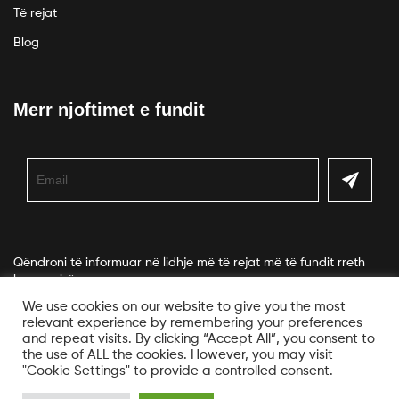
Të rejat
Blog
Merr njoftimet e fundit
Qëndroni të informuar në lidhje më të rejat më të fundit rreth
kompanisë.
We use cookies on our website to give you the most
relevant experience by remembering your preferences
and repeat visits. By clicking “Accept All”, you consent to
the use of ALL the cookies. However, you may visit
"Cookie Settings" to provide a controlled consent.
© Copyright Veko. All Rights Reserved