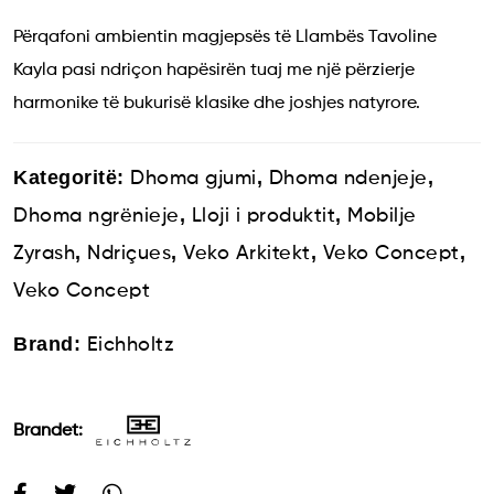
Përqafoni ambientin magjepsës të Llambës Tavoline
Kayla pasi ndriçon hapësirën tuaj me një përzierje
harmonike të bukurisë klasike dhe joshjes natyrore.
Kategoritë:
,
,
Dhoma gjumi
Dhoma ndenjeje
,
,
Dhoma ngrënieje
Lloji i produktit
Mobilje
,
,
,
,
Zyrash
Ndriçues
Veko Arkitekt
Veko Concept
Veko Concept
Brand:
Eichholtz
Brandet: