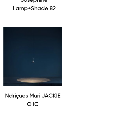
Josephine
Lamp+Shade 82
Ndriçues Muri JACKIE
O IC