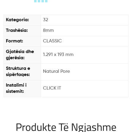
Kategoria:
32
Trashësia:
8mm
Format:
CLASSIC
Gjatësia dhe
1.291 x 193 mm
gjerësia:
Struktura e
Natural Pore
sipërfaqes:
Instalimi i
CLICK IT
sistemit:
Produkte Të Ngjashme