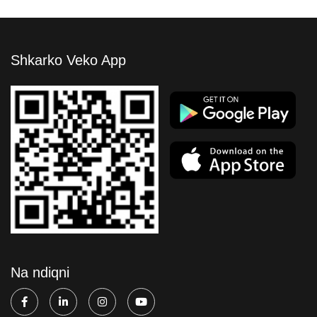
Shkarko Veko App
Na ndiqni