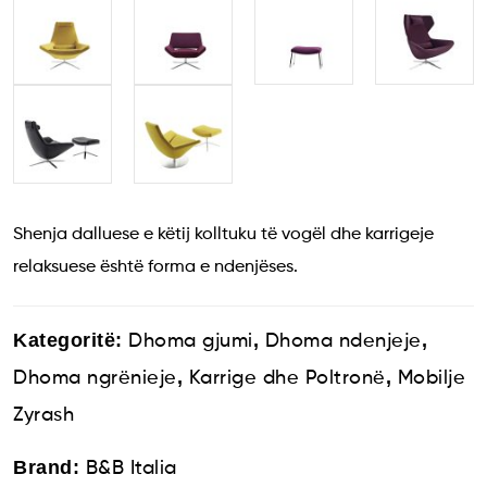
Shenja dalluese e këtij kolltuku të vogël dhe karrigeje
relaksuese është forma e ndenjëses.
Kategoritë:
,
,
Dhoma gjumi
Dhoma ndenjeje
,
,
Dhoma ngrënieje
Karrige dhe Poltronë
Mobilje
Zyrash
Brand:
B&B Italia