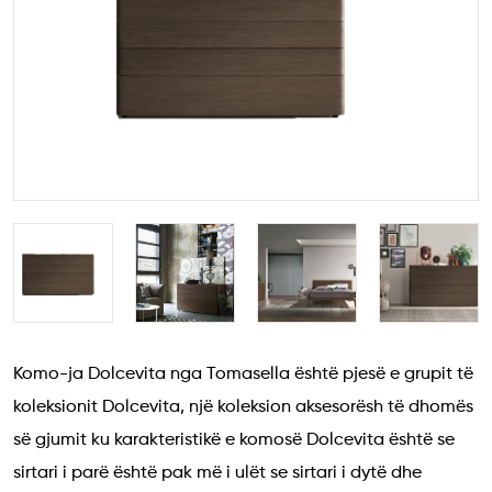
Komo-ja Dolcevita nga Tomasella është pjesë e grupit të
koleksionit Dolcevita, një koleksion aksesorësh të dhomës
së gjumit ku karakteristikë e komosë Dolcevita është se
sirtari i parë është pak më i ulët se sirtari i dytë dhe