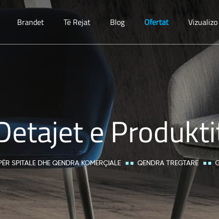
Brandet
Të Rejat
Blog
Ofertat
Vizualiz
Detajet e Produkti
PËR SPITALE DHE QENDRA KOMERÇIALE
QENDRA TREGTARE