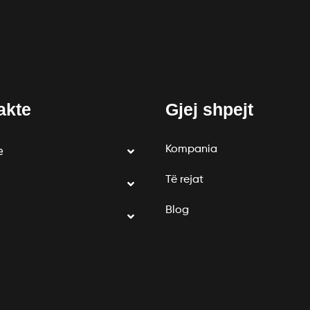
akte
Gjej shpejt
Kompania
e
Të rejat
Blog