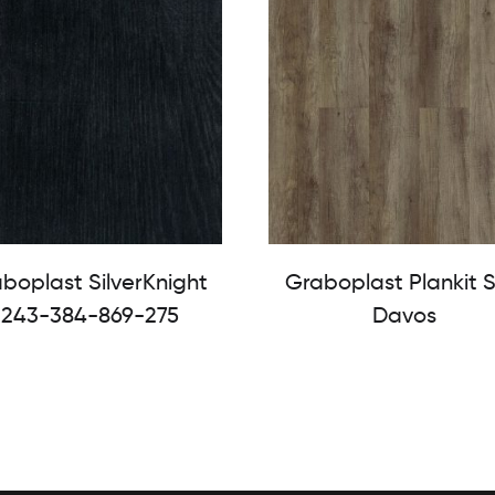
boplast SilverKnight
Graboplast Plankit 
1243-384-869-275
Davos