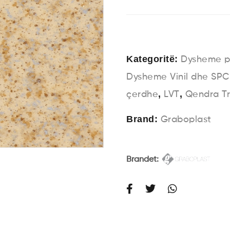
Kategoritë:
Dysheme pë
Dysheme Vinil dhe SPC
,
,
çerdhe
LVT
Qendra T
Brand:
Graboplast
Brandet: