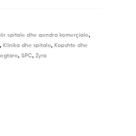
,
r spitale dhe qendra komerçiale
,
,
Klinika dhe spitale
Kopshte dhe
,
,
regtare
SPC
Zyra