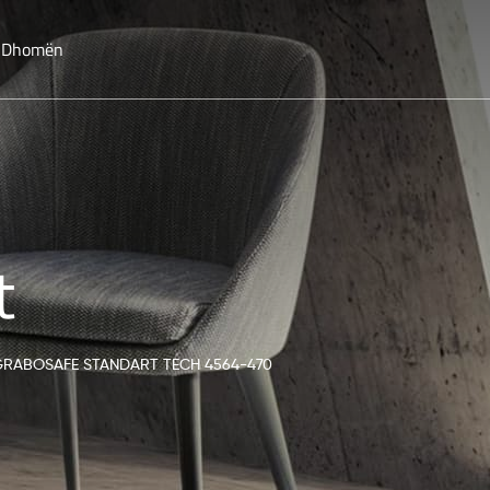
o Dhomën
t
GRABOSAFE STANDART TECH 4564-470