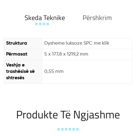
Skeda Teknike
Përshkrim
Struktura
Dysheme luksoze SPC me klik
Përmasat
5 x 177,8 x 1219,2 mm
Veshja e
trashësisë së
0,55 mm
shtresës
Produkte Të Ngjashme