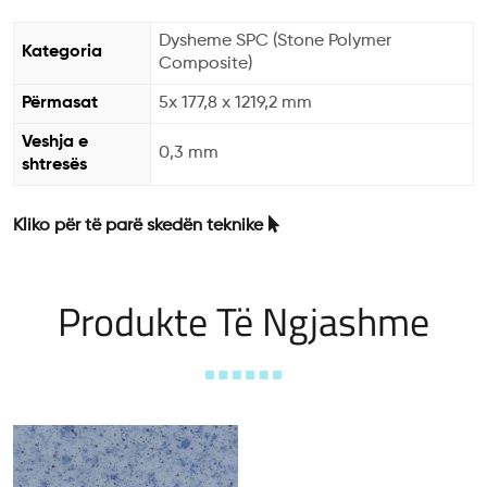
Dysheme SPC (Stone Polymer
Kategoria
Composite)
Përmasat
5x 177,8 x 1219,2 mm
Veshja e
0,3 mm
shtresës
Kliko për të parë skedën teknike
Produkte Të Ngjashme