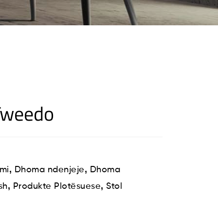
 Tweedo
,
,
mi
Dhoma ndenjeje
Dhoma
,
,
sh
Produkte Plotësuese
Stol