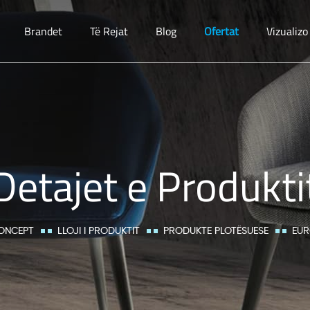
Brandet
Të Rejat
Blog
Ofertat
Vizualiz
Detajet e Produkti
ONCEPT
LLOJI I PRODUKTIT
PRODUKTE PLOTËSUESE
EUR