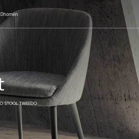
o Dhomën
t
O STOOL TWEEDO