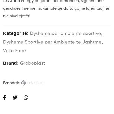
të Grabo Energy përjetoni performancën, sigurinë dhe
qëndrueshmërinë maksimale që do ta çojnë lojën tuaj në
një nivel tjetër!
Kategoritë:
,
Dysheme për ambiente sportive
,
Dysheme Sportive per Ambiente te Jashtme
Veko Floor
Brand:
Graboplast
Brandet: