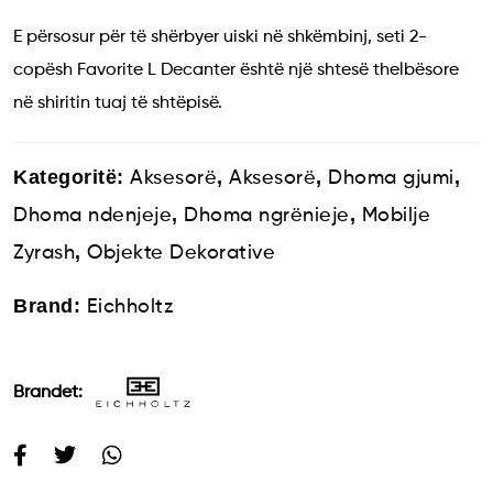
E përsosur për të shërbyer uiski në shkëmbinj, seti 2-
copësh Favorite L Decanter është një shtesë thelbësore
në shiritin tuaj të shtëpisë.
Kategoritë:
,
,
,
Aksesorë
Aksesorë
Dhoma gjumi
,
,
Dhoma ndenjeje
Dhoma ngrënieje
Mobilje
,
Zyrash
Objekte Dekorative
Brand:
Eichholtz
Brandet: