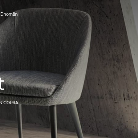
o Dhomën
t
N COURA