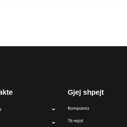
akte
Gjej shpejt
Kompania
e
Të rejat