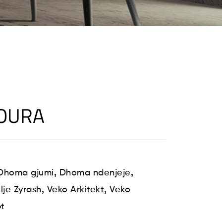
COURA
,
,
Dhoma gjumi
Dhoma ndenjeje
,
,
lje Zyrash
Veko Arkitekt
Veko
t