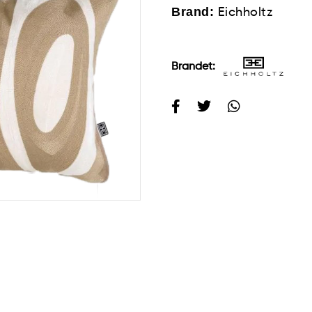
Brand:
Eichholtz
Brandet: