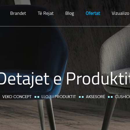
Brandet
Të Rejat
Blog
Ofertat
Vizualiz
Detajet e Produkti
VEKO CONCEPT
LLOJI I PRODUKTIT
AKSESORË
CUSHIO