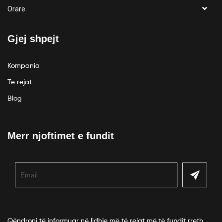
Orare
Gjej shpejt
Kompania
Të rejat
Blog
Merr njoftimet e fundit
Qëndroni të informuar në lidhje më të rejat më të fundit rreth