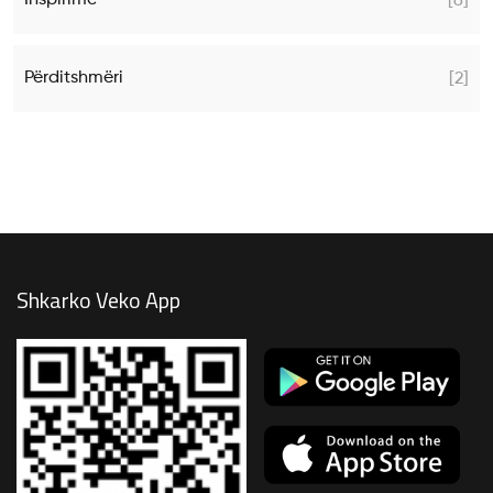
Inspirime
[6]
Përditshmëri
[2]
Shkarko Veko App